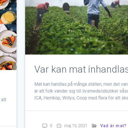
Var kan mat inhandla
Mat kan handlas på många ställen, men det van
är att folk vänder sig till livsmedelsbutiker så
ICA, Hemköp, Willys, Coop med flera för att sk
 att
0
maj 15, 2021
Vad är mat?