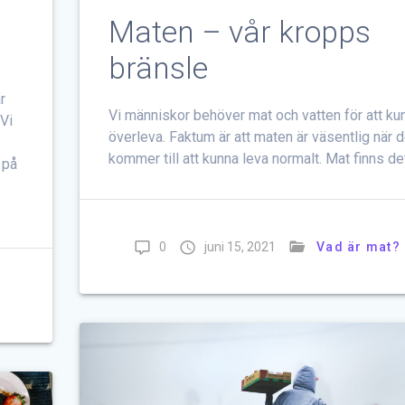
Maten – vår kropps
bränsle
r
Vi människor behöver mat och vatten för att ku
 Vi
överleva. Faktum är att maten är väsentlig när d
kommer till att kunna leva normalt. Mat finns de
 på
0
juni 15, 2021
Vad är mat?