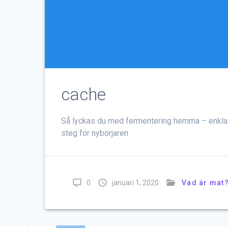
cache
Så lyckas du med fermentering hemma – enkla
steg för nybörjaren
0
januari 1, 2020
Vad är mat