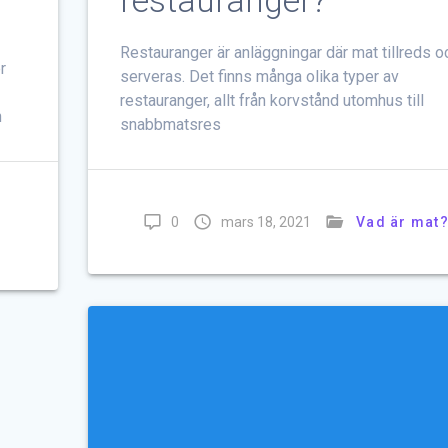
restauranger?
Restauranger är anläggningar där mat tillreds o
r
serveras. Det finns många olika typer av
restauranger, allt från korvstånd utomhus till
n
snabbmatsres
0
mars 18, 2021
Vad är mat