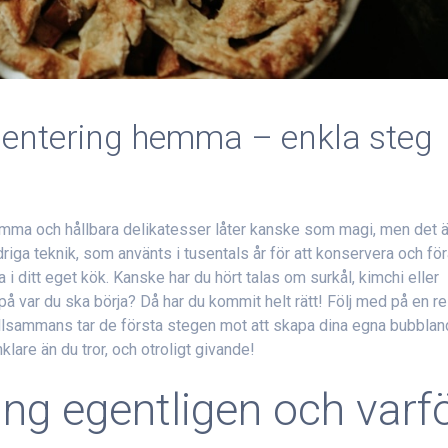
mentering hemma – enkla steg
osamma och hållbara delikatesser låter kanske som magi, men det ä
iga teknik, som använts i tusentals år för att konservera och fö
a i ditt eget kök. Kanske har du hört talas om surkål, kimchi eller
å var du ska börja? Då har du kommit helt rätt! Följ med på en r
 tillsammans tar de första stegen mot att skapa dina egna bubblan
klare än du tror, och otroligt givande!
ing egentligen och varf