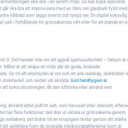
fermenteringen ska ske i en syrefri miljö. Du kan köpa speciella
 går lika bra att improvisera med en liten, ren glasburk fylld med
tt yttre kålblad som läggs överst och tyngs ner. En digital köksvåg 
 salt i förhållande till grönsakernas vikt eller för att blanda en 
ch O. Det handlar inte om att uppnå sjukhussterilitet – faktum är 
vt. Målet är att skapa en miljö där de goda, önskade
. Se till att arbetsytan är ren och att alla redskap, skärbrädor 
h diskmedel, och sedan väl sköljda.
God handhygien är
 att torka utrustningen; låt den lufttorka eller använd rent
ing. Använd alltid jodfritt salt, som havssalt eller stensalt, efter
tet har flera funktioner: det drar ut vätska ur grönsakerna genom
a saltlaken), det bidrar till en krispigare textur genom att stärka
till att selektera fram de önskade mjölksyrabakterierna (som är