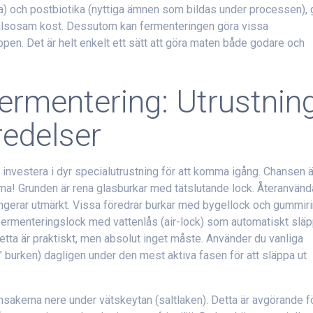
na) och postbiotika (nyttiga ämnen som bildas under processen), 
 hälsosam kost. Dessutom kan fermenteringen göra vissa
ppen. Det är helt enkelt ett sätt att göra maten både godare och
rmentering: Utrustnin
redelser
 investera i dyr specialutrustning för att komma igång. Chansen ä
ma! Grunden är rena glasburkar med tätslutande lock. Återanvänd
fungerar utmärkt. Vissa föredrar burkar med bygellock och gummiri
a fermenteringslock med vattenlås (air-lock) som automatiskt slä
tta är praktiskt, men absolut inget måste. Använder du vanliga
a” burken) dagligen under den mest aktiva fasen för att släppa ut
önsakerna nere under vätskeytan (saltlaken). Detta är avgörande f