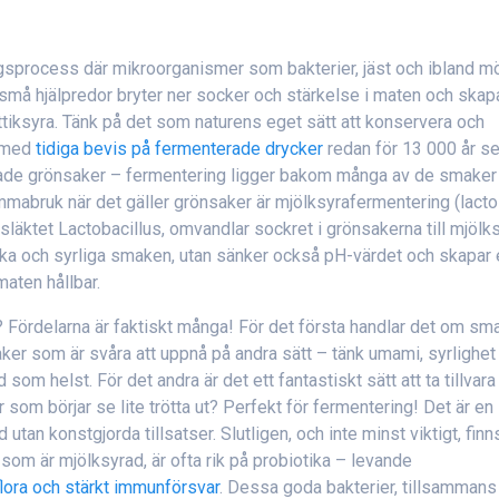
ngsprocess där mikroorganismer som bakterier, jäst och ibland m
a små hjälpredor bryter ner socker och stärkelse i maten och skapa
ttiksyra. Tänk på det som naturens eget sätt att konservera och
, med
tidiga bevis på fermenterade drycker
redan för 13 000 år s
syrade grönsaker – fermentering ligger bakom många av de smaker
emmabruk när det gäller grönsaker är mjölksyrafermentering (lacto
 släktet Lactobacillus, omvandlar sockret i grönsakerna till mjölks
iska och syrliga smaken, utan sänker också pH-värdet och skapar
 maten hållbar.
 Fördelarna är faktiskt många! För det första handlar det om sm
er som är svåra att uppnå på andra sätt – tänk umami, syrlighet
som helst. För det andra är det ett fantastiskt sätt att ta tillvara
som börjar se lite trötta ut? Perfekt för fermentering! Det är en
tan konstgjorda tillsatser. Slutligen, och inte minst viktigt, finn
som är mjölksyrad, är ofta rik på probiotika – levande
lora och stärkt immunförsvar
. Dessa goda bakterier, tillsammans