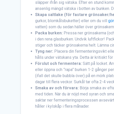
släpper ifrån sig vätska. Efter en stund komme
ansenlig mängd vätska i botten av bunken. Det
Skapa saltlake (för fastare grönsaker/he
gurkor, blomkålsbuketter) eller om du vill
gör
vatten) som du sedan häller över grönsakerna
Packa burken:
Pressa ner grönsakerna (och e
i den rena glasburken. Undvik luftfickor! Pack
stiger och täcker grönsakerna helt. Lämna ci
Tyng ner:
Placera din fermenteringsvikt elle
hålls under vätskans yta. Detta är kritiskt för
Förslut och fermentera:
Sätt på locket. Anv
eller öppna och ”rapa” burken 1-2 gånger per d
(ifall det skulle bubbla över) på en mörk plat
dagar till flera veckor. Surkål tar ofta 2-4 v
Smaka av och förvara:
Börja smaka av efte
med tiden. När du är nöjd med syran och smake
saktar ner fermenteringsprocessen avsevärt
håller i kylskåp i flera månader.