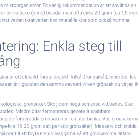
ade mikroorganismer. En vanlig rekommendation är att använda en
För en saltlake (brine) blandar man ofta cirka 20 gram (ca 1,5 msk
avsvalnat vatten (kranvatten kan innehålla klor som också hämmar
ering: Enkla steg till
ång
r är ett utmärkt första projekt. Vitkål (för surkål), morötter, lök 
cessen är i grunden densamma oavsett vilken grönsak du väljer, 
ekologiska, grönsaker. Skölj dem noga och ansa vid behov. Skär,
 storlek. Mindre bitar fermenteras generellt snabbare.
gg de förberedda grönsakerna i en stor bunke. Väg grönsakern
exempelvis 15-20 gram salt per kilo grönsaker). Massera och knåda
älper till att bryta ner cellväggarna så att grönsakerna lättare