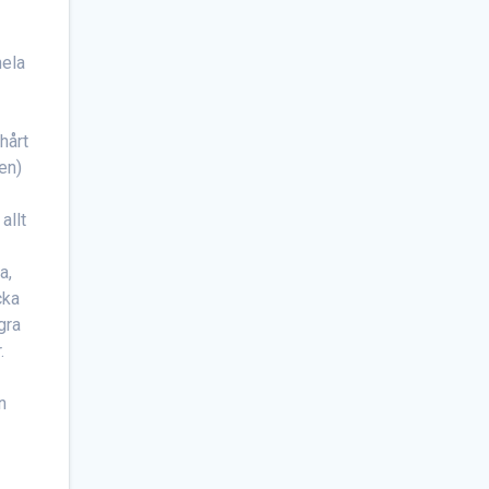
hela
hårt
ken)
allt
a,
cka
gra
.
e
n