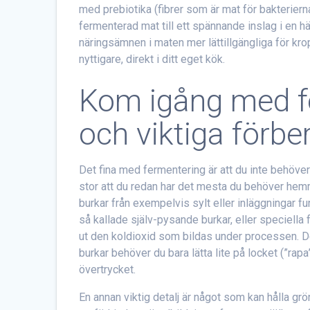
med prebiotika (fibrer som är mat för bakterier
fermenterad mat till ett spännande inslag i en
näringsämnen i maten mer lättillgängliga för kro
nyttigare, direkt i ditt eget kök.
Kom igång med fe
och viktiga förbe
Det fina med fermentering är att du inte behöver
stor att du redan har det mesta du behöver hem
burkar från exempelvis sylt eller inläggningar 
så kallade själv-pysande burkar, eller speciell
ut den koldioxid som bildas under processen. De
burkar behöver du bara lätta lite på locket (”rap
övertrycket.
En annan viktig detalj är något som kan hålla gr