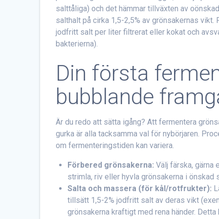
salttåliga) och det hämmar tillväxten av oönsk
salthalt på cirka 1,5-2,5% av grönsakernas vikt. 
jodfritt salt per liter filtrerat eller kokat och 
bakterierna).
Din första ferment
bubblande framg
Är du redo att sätta igång? Att fermentera grönsake
gurka är alla tacksamma val för nybörjaren. Pro
om fermenteringstiden kan variera.
Förbered grönsakerna:
Välj färska, gärna 
strimla, riv eller hyvla grönsakerna i önskad
Salta och massera (för kål/rotfrukter):
Lä
tillsätt 1,5-2% jodfritt salt av deras vikt (
grönsakerna kraftigt med rena händer. Detta hj