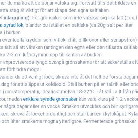
r du märka att de börjar vätska sig. Fortsätt tills det bildats en
ta steg är viktigt för att skapa den egna saltlaken.
l inläggning):
För grönsaker som inte vätskar sig lika lätt (t.ex. 
a syrad lök
, blandar du istället en saltlake (ca 20g salt per liter
 i burken.
ventuella kryddor som vitlök, chili, dillkronor eller senapsfrön) 
a tätt så att vätskan (antingen den egna eller den tillsatta saltla
rka 2-3 cm luftutrymme upp till kanten av burken.
r improviserade tyngd ovanpå grönsakerna för att säkerställa att 
 att förhindra mögel.
änder du ett vanligt lock, skruva inte åt det helt de första dagarn
ag för att släppa ut koldioxid. Ställ burken på en tallrik eller bri
s i rumstemperatur, idealiskt mellan 18-22°C. Låt stå i allt från nå
eckor, medan
enklare syrade grönsaker
kan vara klara på 1-2 veckor
r några dagar eller en vecka. Smaken utvecklas och blir syrligar
n, skruva åt locket ordentligt och ställ burken i kylskåpet. Kyla
 och låter smakerna mogna ytterligare. Fermenterade grönsaker