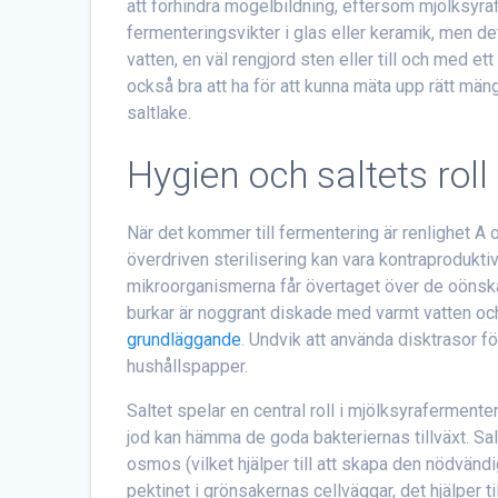
att förhindra mögelbildning, eftersom mjölksyra
fermenteringsvikter i glas eller keramik, men det
vatten, en väl rengjord sten eller till och med e
också bra att ha för att kunna mäta upp rätt mängd
saltlake.
Hygien och saltets roll
När det kommer till fermentering är renlighet A o
överdriven sterilisering kan vara kontraprodukti
mikroorganismerna får övertaget över de oönskade
burkar är noggrant diskade med varmt vatten oc
grundläggande
. Undvik att använda disktrasor för
hushållspapper.
Saltet spelar en central roll i mjölksyrafermenter
jod kan hämma de goda bakteriernas tillväxt. Sal
osmos (vilket hjälper till att skapa den nödvändig
pektinet i grönsakernas cellväggar, det hjälper 