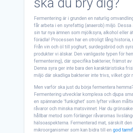
ska du bry dig?
Fermentering är i grunden en naturlig omvandli
får arbeta i en syrefattig (anaerob) miljö. Dess
sin tur nya ämnen som mjölksyra, alkohol eller ä
förädla! Processen har en otroligt lång historia
Från vin och öl till yoghurt, surdegsbröd och 
produkter vi älskar. Den vanligaste typen för h
fermentering), där specifika bakterier, främst av
Denna syra ger inte bara den karaktäristiska fr
miljö där skadliga bakterier inte trivs, vilket gör
Men varför ska just du börja fermentera hemma?
Fermentering utvecklar komplexa och djupa smak
en spännande ’funkighet’ som lyfter vilken måltid 
råvaror och minska matsvinnet. Har du grönsaker 
hållbar metod som förlänger råvarornas livslängd u
hälsoaspekterna. Fermenterad mat, särskilt den 
mikroorganismer som kan bidra till en
god tarmf