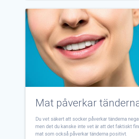
Mat påverkar tändern
Du vet säkert att socker påverkar tänderna nega
men det du kanske inte vet är att det faktiskt fi
mat som också påverkar tänderna positivt.