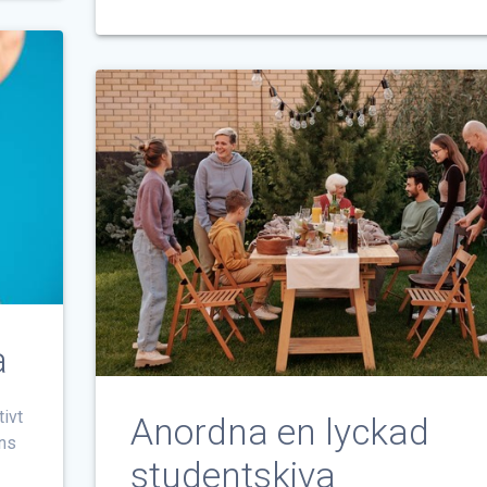
a
tivt
Anordna en lyckad
nns
studentskiva