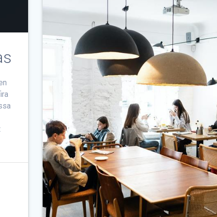
as
gen
ira
essa
t