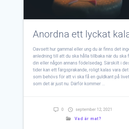
Anordna ett lyckat kal
Oavsett hur gammal eller ung du är finns det in
anledning till att du ska hålla tillbaka när du ska f
din eller någon annans födelsedag. Särskilt i d
tider kan ett färgsprakande, roligt kalas vara det
som behövs för att vi ska få en guldkant på live
som det är just nu. Därför kommer …
0
september 12, 2021
Vad är mat?