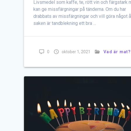
Livsmedel som kaffe, te, rött vin och färgstark 
kan ge missfärgningar på tänderna. Om du har
drabbats av missfärgningar och vill göra något å
saken är tandblekning ett bra …
0
oktober 1, 2021
Vad är mat?