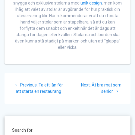
snygga och exklusiva stolarna med
unik design
, men kom
ihåg att valet av stolar är avgörande för hur praktisk din
uteservering blir. Här rekommenderar vi att du i första
hand väljer stolar som är stapelbara, så att du kan
förflytta dem snabbt och enkelt när det är dags att
stänga för dagen eller kvällen. Stolarna och borden ska
även kunna stå stadigt på marken och utan att ”glappa”
eller vicka.
Inläggsnavigering
Previous
Next
Previous:
Ta ett lån för
Next:
Ät bra mat som
post:
post:
att starta en restaurang
senior
Search for: